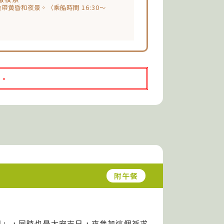
黄昏和夜景。（乘船時間 16:30～
束。
附午餐
日」，同時也是大安吉日，來參加這個祈求