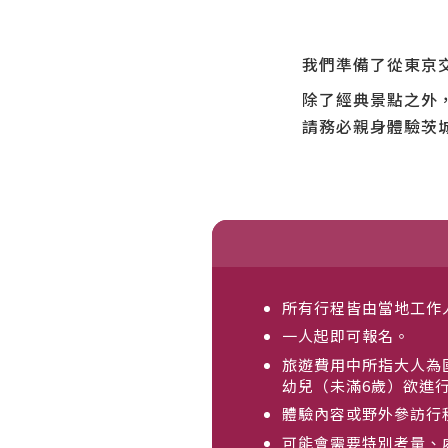
我們準備了從東京
除了經典景點之外
請務必親身體驗茨
所有行程皆由當地工作
一人起即可報名。
旅遊費用中所指大人為
幼兒（未滿6歲）欲進
體驗內容或野外參訪行
可能會需要特別考量、