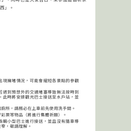
西」。
出現擁堵情況，可能會縮短各景點的參觀
若遇到預想外的交通堵塞導致無法按時到
。此時將安排觀光巴士接送至水戶站，並
個廁所，請務必在上車前先使用洗手間。
好彩票等物品（將進行集體祈願）。
兩輛小型巴士進行接送，並且沒有隨車導
狹窄，敬請理解。