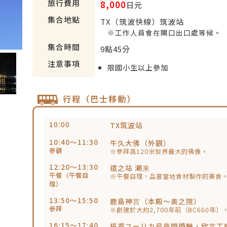
旅行費用
8,000
日元
集合地點
TX（筑波快線）筑波站
※工作人員會在閘口出口處等候。
集合時間
9點45分
注意事項
限國小生以上參加
行程（巴士移動）
10:00
TX筑波站
10:40～11:30
牛久大佛（外觀）
參觀
※參拜高120米世界最大的佛像。
12:20～13:30
道之站 潮来
午餐（午餐自
※午餐自理，品嘗當地食材製作的美食
理）
13:50～15:50
鹿島神宫（本殿～奥之院）
參拜
※創建於大約2,700年前（BC660年
16:15～17:40
搭乘ユーリカ号夜間遊輪，欣赏工