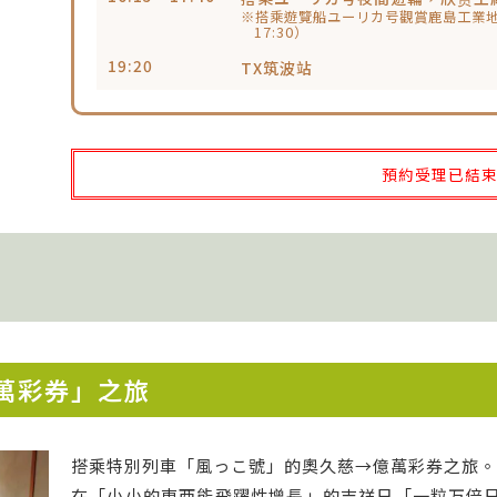
※搭乘遊覽船ユーリカ号觀賞鹿島工業地帶
17:30）
19:20
TX筑波站
預約受理已結
萬彩券」之旅
搭乘特別列車「風っこ號」的奧久慈→億萬彩券之旅。
在「小小的東西能飛躍性增長」的吉祥日「一粒万倍