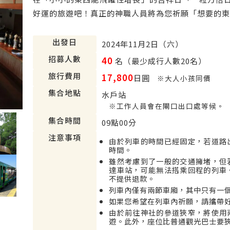
好運的旅遊吧！真正的神職人員將為您祈願「想要的東
出發日
2024年11月2日（六）
招募人數
40
名（最少成行人數20名）
旅行費用
17,800
日圓
※大人小孩同價
集合地點
水戶站
※工作人員會在閘口出口處等候。
集合時間
09點00分
注意事項
由於列車的時間已經固定，若道路
時間。
雖然考慮到了一般的交通擁堵，但
達車站，可能無法搭乘回程的列車
不提供退款。
列車內僅有兩節車廂，其中只有一
如果您希望在列車內祈願，請攜帶
由於前往神社的參道狹窄，將使用
遊。此外，座位比普通觀光巴士要