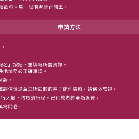
酒精飲料。另，試喝者禁止開車。
申請方法
天。
報名」按鈕，並填寫所需資訊。
件地址務必正確無誤。
付款。
確認信發送至您所註冊的電子郵件信箱，請務必確認。
成行人數，將取消行程。已付款者將全額退費。
填寫問卷。